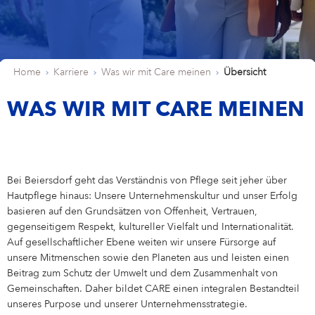
WAS WIR MIT CARE MEINEN
Labello
IMPRESSUM
Eucerin
Was wir mit Care meinen
STUDIERENDE
Hansaplast
DE
FR
LANGUAGE
Unsere Benefits
Studierende
BERUFSEINSTIEG & BERUFSERFAHRENE
atrix
Home
Karriere
Was wir mit Care meinen
Übersicht
La Prairie
Care changes everything.
Trainee-Programm
Berufseinstieg & Berufserfahrene
DEINE BEWERBUNG
WAS WIR MIT CARE MEINEN
Standort
Schweiz
Unser Office
Marketing
Labello
Sales
Hansaplast
Finance & Controlling
Bei Beiersdorf geht das Verständnis von Pflege seit jeher über
Hautpflege hinaus: Unsere Unternehmenskultur und unser Erfolg
Supply Chain Management
Werbefilmklassiker
basieren auf den Grundsätzen von Offenheit, Vertrauen,
gegenseitigem Respekt, kultureller Vielfalt und Internationalität.
Human Resources
Auf gesellschaftlicher Ebene weiten wir unsere Fürsorge auf
NIVEA Ball
unsere Mitmenschen sowie den Planeten aus und leisten einen
Beitrag zum Schutz der Umwelt und dem Zusammenhalt von
Gemeinschaften. Daher bildet CARE einen integralen Bestandteil
unseres Purpose und unserer Unternehmensstrategie.